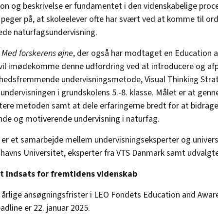
on og beskrivelse er fundamentet i den videnskabelige proc
 peger på, at skoleelever ofte har svært ved at komme til ord
ede naturfagsundervisning.
t
Med forskerens øjne
, der også har modtaget en Education 
, vil imødekomme denne udfordring ved at introducere og af
hedsfremmende undervisningsmetode, Visual Thinking Strate
undervisningen i grundskolens 5.-8. klasse. Målet er at gen
re metoden samt at dele erfaringerne bredt for at bidrage 
nde og motiverende undervisning i naturfag.
 er et samarbejde mellem undervisningseksperter og univers
havns Universitet, eksperter fra VTS Danmark samt udvalgte
t indsats for fremtidens videnskab
e årlige ansøgningsfrister i LEO Fondets Education and Awa
dline er 22. januar 2025.