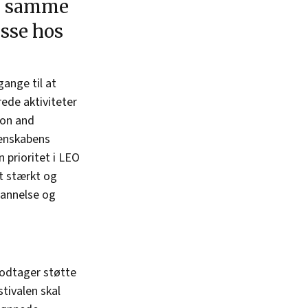
ed samme
sse hos
gange til at
rede aktiviteter
ion and
denskabens
 prioritet i LEO
et stærkt og
dannelse og
modtager støtte
stivalen skal