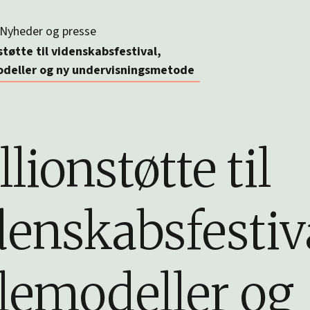
Nyheder og presse
støtte til videnskabsfestival,
odeller og ny undervisningsmetode
lionstøtte til
denskabsfestiv
llemodeller og