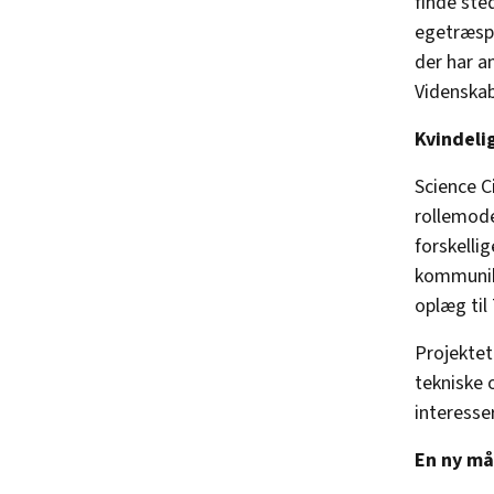
finde ste
egetræspa
der har a
Videnskab
Kvindelig
Science C
rollemode
forskelli
kommunik
oplæg til
Projektet
tekniske 
interesse
En ny må