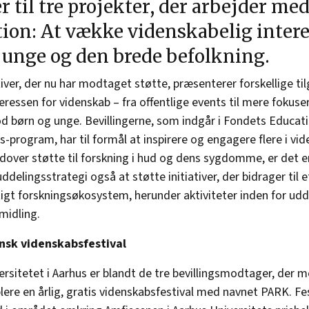
r til tre projekter, der arbejder m
ion: At vække videnskabelig intere
 unge og den brede befolkning.
tiver, der nu har modtaget støtte, præsenterer forskellige til
teressen for videnskab – fra offentlige events til mere fokuse
d børn og unge. Bevillingerne, som indgår i Fondets Educat
-program, har til formål at inspirere og engagere flere i vi
dover støtte til forskning i hud og dens sygdomme, er det en
ddelingsstrategi også at støtte initiativer, der bidrager til 
gt forskningsøkosystem, herunder aktiviteter inden for ud
midling.
nsk videnskabsfestival
ersitetet i Aarhus er blandt de tre bevillingsmodtager, der 
ablere en årlig, gratis videnskabsfestival med navnet PARK. Fe