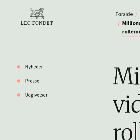
Forside
Million
rollem
Mil
Nyheder
Presse
vi
Udgivelser
ro