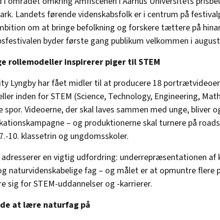
d i området omkring Amfiscenen i Aarhus Universitets prisb
rk. Landets førende videnskabsfolk er i centrum på festiv
mbition om at bringe befolkning og forskere tættere på hina
sfestivalen byder første gang publikum velkommen i august
e rollemodeller inspirerer piger til STEM
ity Lyngby har fået midler til at producere 18 portrætvideoer
ller inden for STEM (Science, Technology, Engineering, Math
ge spor. Videoerne, der skal laves sammen med unge, bliver o
ationskampagne – og produktionerne skal turnere på roa
 7.-10. klassetrin og ungdomsskoler.
 adresserer en vigtig udfordring: underrepræsentationen af k
og naturvidenskabelige fag – og målet er at opmuntre flere pi
re sig for STEM-uddannelser og -karrierer.
de at lære naturfag på