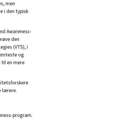
es, men
e i den typisk
and Awareness-
prøve den
gies (VTS), i
nemteste og
til en mere
itetsforskere
 lærere.
reness-program.