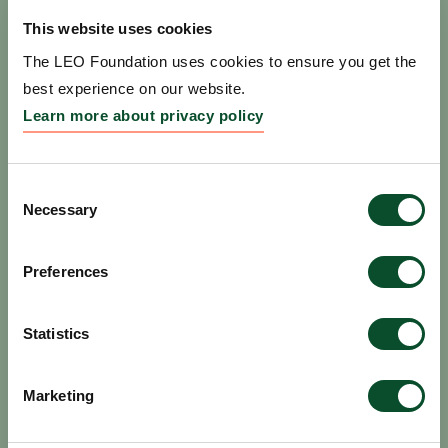
Sociale medier
This website uses cookies
Hvis du som bevillingsmodtager deler nyheder om
The LEO Foundation uses cookies to ensure you get the
din bevilling på sociale medier, vil vi sætte pris på,
best experience on our website.
hvis du vil ‘tagge’ LEO Fondet.
Learn more about privacy policy
LinkedIn: @LEO Foundation // LEO Fondet
Acknowledgements / kreditering
Consent
Necessary
Selection
Af hensyn til åbenhed om finansieringskilder skal
det så vidt muligt synliggøres (i udgivelser, på
Preferences
hjemmeside, i videoer e.l.), når projekter er støttet
af LEO Fondet. Gerne med brug af vores logo.
Statistics
Eksempel: “Dette projekt er støttet af LEO Fondet
(Grant #LF-OC-20-000xxx)”
Marketing
Download vores logo