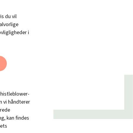
s du vil
lvorlige
vligligheder i
istleblower-
 vi håndterer
erede
ng, kan findes
dets