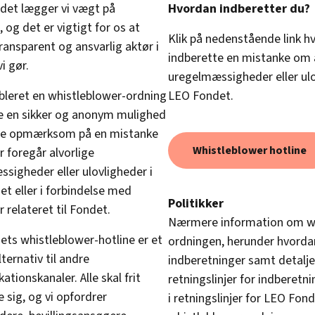
det lægger vi vægt på
Hvordan indberetter du?
, og det er vigtigt for os at
Klik på nedenstående link hvi
ransparent og ansvarlig aktør i
indberette en mistanke om a
vi gør.
uregelmæssigheder eller ulo
ableret en whistleblower-ordning
LEO Fondet.
ve en sikker og anonym mulighed
øre opmærksom på en mistanke
Whistleblower hotline
r foregår alvorlige
sigheder eller ulovligheder i
t eller i forbindelse med
Politikker
r relateret til Fondet.
Nærmere information om wh
ts whistleblower-hotline er et
ordningen, herunder hvordan
alternativ til andre
indberetninger samt detalj
tionskanaler. Alle skal frit
retningslinjer for indberetni
e sig, og vi opfordrer
i retningslinjer for LEO Fon