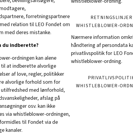
ere, bevillingsansøgere,
whistleblower-ordning.
smodtagere,
spartnere, forretningspartnere
RETNINGSLINJER
med relation til LEO Fondet om
WHISTLEBLOWER-ORD
em med deres mistanke.
Nærmere information omkr
 du indberette?
håndtering af persondata ka
privatlivspolitik for LEO Fo
ower-ordningen kan alene
whistleblower-ordning.
til at indberette alvorlige
ser af love, regler, politikker
PRIVATLIVSPOLITI
re alvorlige forhold som for
WHISTLEBLOWER-ORD
utilfredshed med lønforhold,
svanskeligheder, afslag på
sansøgninger osv. kan ikke
es via whistleblower-ordningen,
formidles til Fondet via de
ge kanaler.