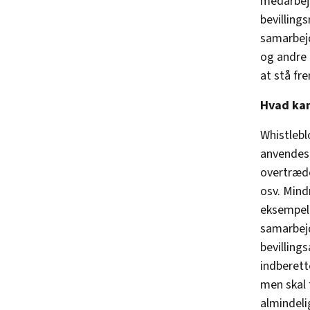
medarbejd
bevilling
samarbejd
og andre 
at stå fr
Hvad kan
Whistlebl
anvendes 
overtrædel
osv. Mind
eksempel 
samarbejd
bevilling
indberett
men skal 
almindeli