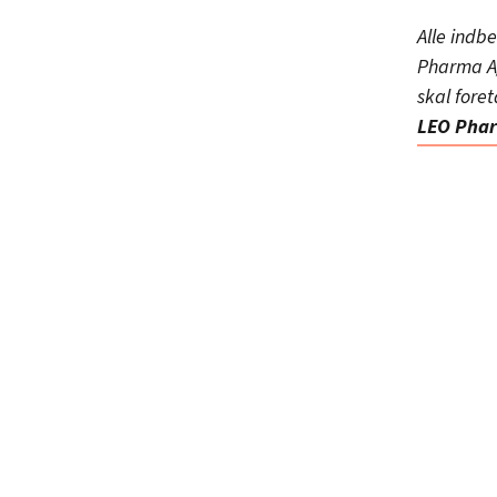
Alle indb
Pharma A/
skal fore
LEO Phar