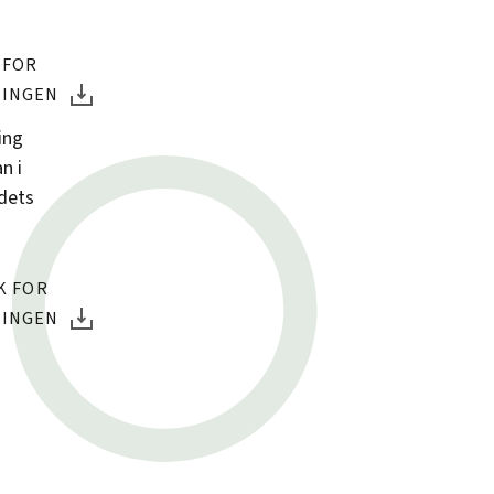
 FOR
NINGEN
ing
n i
ndets
K FOR
NINGEN