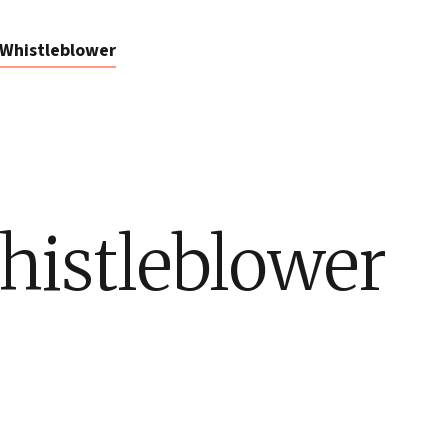
Whistleblower
istleblower