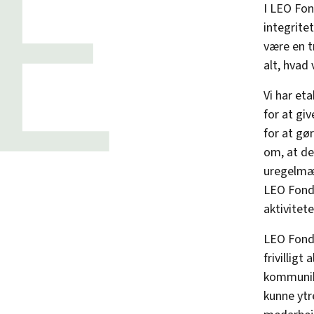
I LEO Fon
integritet
være en t
alt, hvad 
Vi har et
for at gi
for at g
om, at de
uregelmæs
LEO Fonde
aktivitete
LEO Fonde
frivilligt 
kommunika
kunne ytr