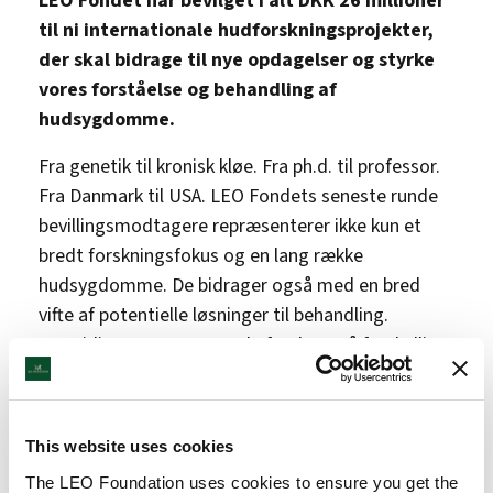
LEO Fondet har bevilget i alt DKK 26 millioner
til ni internationale hudforskningsprojekter,
der skal bidrage til nye opdagelser og styrke
vores forståelse og behandling af
hudsygdomme.
Fra genetik til kronisk kløe. Fra ph.d. til professor.
Fra Danmark til USA. LEO Fondets seneste runde
bevillingsmodtagere repræsenterer ikke kun et
bredt forskningsfokus og en lang række
hudsygdomme. De bidrager også med en bred
vifte af potentielle løsninger til behandling.
Samtidig repræsenterer de forskere på forskellige
karrieretrin fra seks forskellige lande.
De ni forskere, der netop har modtaget en
This website uses cookies
bevilling fra LEO Fondet, kommer fra USA,
Tyskland, Schweiz, Danmark, Irland og
The LEO Foundation uses cookies to ensure you get the