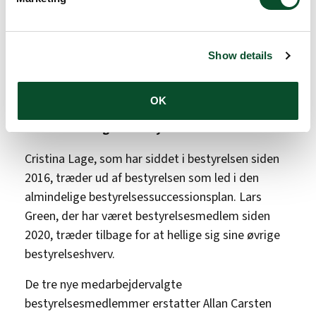
Han tilføjer: “Jeg vil også gerne byde de nye
medarbejdervalgte repræsentanter varmt
Show details
velkommen. De bringer vigtige perspektiver fra
LEO Pharma og spiller en central rolle i
bestyrelsesarbejdet og i Fondets governance.”
OK
Andre ændringer i bestyrelsen
Cristina Lage, som har siddet i bestyrelsen siden
2016, træder ud af bestyrelsen som led i den
almindelige bestyrelsessuccessionsplan. Lars
Green, der har været bestyrelsesmedlem siden
2020, træder tilbage for at hellige sig sine øvrige
bestyrelseshverv.
De tre nye medarbejdervalgte
bestyrelsesmedlemmer erstatter Allan Carsten