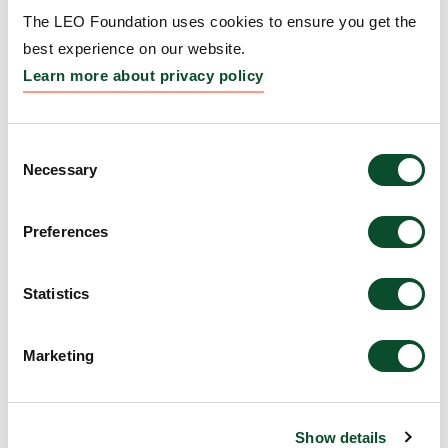
LEO Pharma, som er majoritetsejet af LEO
The LEO Foundation uses cookies to ensure you get the
Fondet, opnåede endnu et år med stærk
best experience on our website.
fremgang, herunder tocifret organisk vækst i
Learn more about privacy policy
omsætningen og en markant forbedring af
driftsindtjeningen.
LEO Fondet uddelte i alt 275 millioner kroner,
Consent
en stigning på 25 %, i filantropiske bevillinger til
Necessary
Selection
uafhængig forskning i huden og dens
sygdomme.
Preferences
LEO Fondets finansielle portefølje leverede et
solidt afkast på 13,3 %.
Statistics
Marketing
Show details