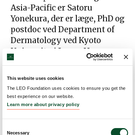
Asia-Pacific er Satoru
Yonekura, der er læge, PhD og
postdoc ved Department of
Dermatology ved Kyoto
University i Japan. Han
modtog prisen på USD
100.000 ved det 49. årlige
This website uses cookies
møde i Japanese Society for
The LEO Foundation uses cookies to ensure you get the
Investigative Dermatology i
best experience on our website.
fredags.
Learn more about privacy policy
Satoru Yonekura modtager den prestigefyldte pris
for sin forskning, der har skabt ny viden, om
Consent
hvordan tarmsundhed blandt andet påvirker
Necessary
Selection