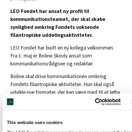
LEO Fondet har ansat ny profil til
kommunikationsteamet, der skal skabe
synlighed omkring Fondets voksende
filantropiske uddelingsaktiviteter.
LEO Fondet har budt en ny kollega velkommen.
Fra 1. maj er Boline Skovly ansat som
kommunikationsrådgiver og redaktør.
Boline skal drive kommunikationen omkring
Fondets filantropiske aktiviteter. Hun skal også
udvikle nye formater, der kan være med til at løfte
LEO Fondets ambition om at bane vejen for at
kurere hudsygdomme.
”Jeg glæder mig meget til at sætte fokus på alt
This website uses cookies
det, LEO Fondet gør via sine filantropiske