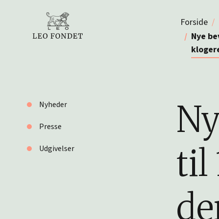
Forside
Nye bev
kloger
Ny
Nyheder
Presse
til
Udgivelser
de