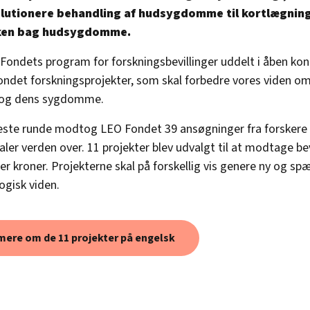
lutionere behandling af hudsygdomme til kortlægning
ken bag hudsygdomme.
ondets program for forskningsbevillinger uddelt i åben kon
ondet forskningsprojekter, som skal forbedre vores viden om
 og dens sygdomme.
este runde modtog LEO Fondet 39 ansøgninger fra forskere 
ler verden over. 11 projekter blev udvalgt til at modtage bevi
ner kroner. Projekterne skal på forskellig vis genere ny og s
gisk viden.
mere om de 11 projekter på engelsk