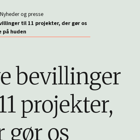
Nyheder og presse
illinger til 11 projekter, der gør os
e på huden
e bevillinger
 11 projekter,
r gør os