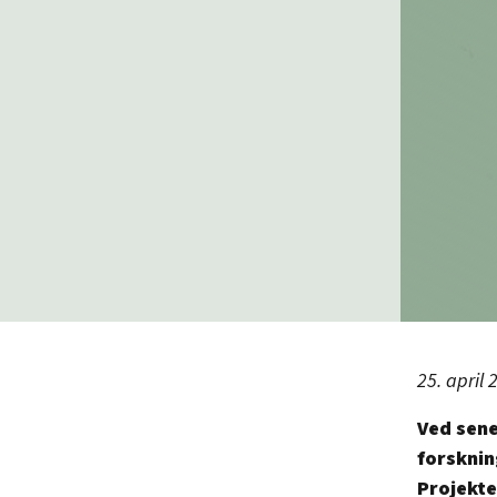
25. april 
Ved sene
forsknin
Projekte