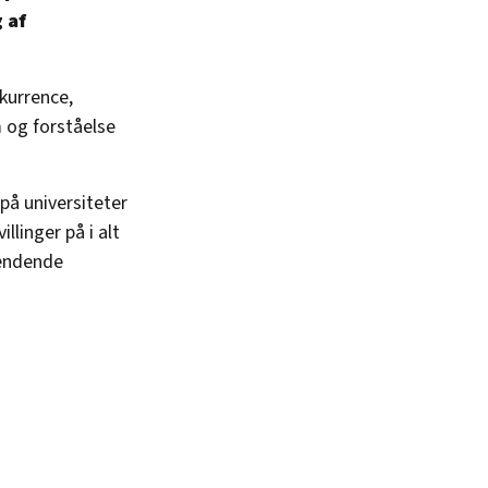
 af
kurrence,
 og forståelse
på universiteter
llinger på i alt
pændende