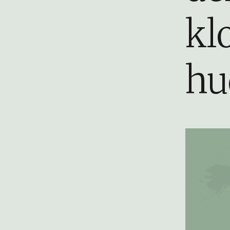
kl
hu