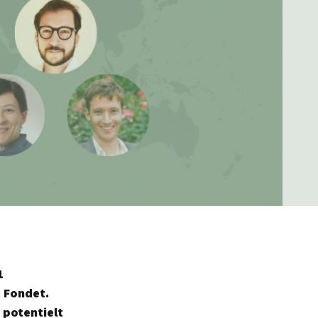
1
O Fondet.
 potentielt