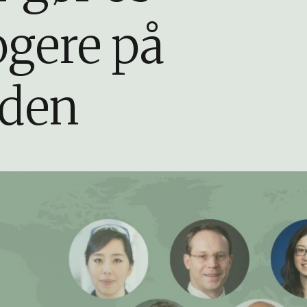
ogere på
den