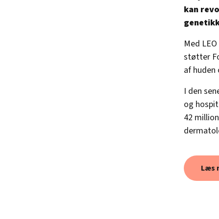
kan revo
genetik
Med LEO F
støtter F
af huden
I den sen
og hospita
42 millio
dermatolo
Læs 