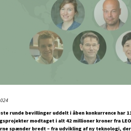
2024
ste runde bevillinger uddelt i åben konkurrence har 1
gsprojekter modtaget i alt 42 millioner kroner fra LE
rne spænder bredt – fra udvikling af ny teknologi, der