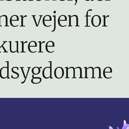
ner vejen for
 kurere
dsygdomme