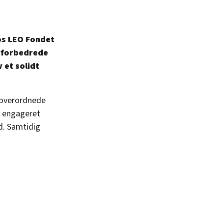
os LEO Fondet
a forbedrede
 et solidt
 overordnede
g, engageret
d. Samtidig