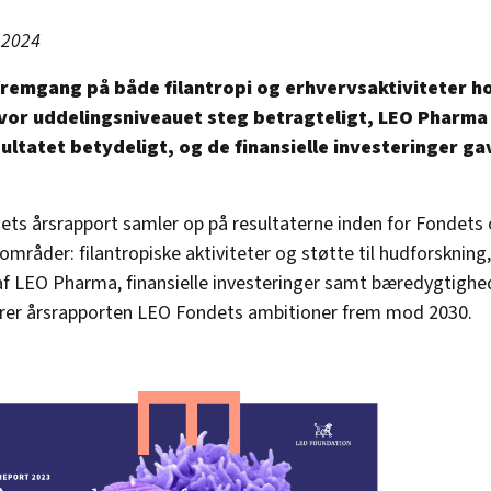
 2024
fremgang på både filantropi og erhvervsaktiviteter h
hvor uddelingsniveauet steg betragteligt, LEO Pharm
sultatet betydeligt, og de finansielle investeringer gav
ts årsrapport samler op på resultaterne inden for Fondets
sområder: filantropiske aktiviteter og støtte til hudforsknin
af LEO Pharma, finansielle investeringer samt bæredygtighe
rer årsrapporten LEO Fondets ambitioner frem mod 2030.