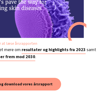
or at læse årsrapporten
et mere om
resultater og highlights fra 2023
samt
ner frem mod 2030
.
og download vores årsrapport