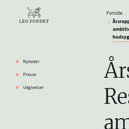
Forside
Årsrap
ambitio
hudsy
År
Nyheder
Presse
Re
Udgivelser
am