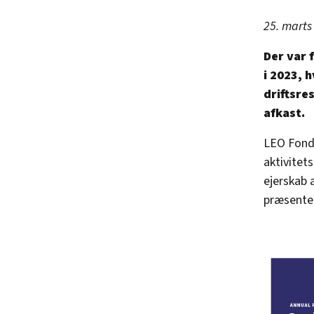
25. marts
Der var 
i 2023, 
driftsre
afkast.
LEO Fonde
aktivitet
ejerskab 
præsente