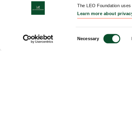
The LEO Foundation uses c
Learn more about privac
OM OS
Consent
Necessary
Selection