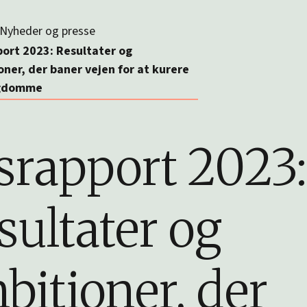
Nyheder og presse
port 2023: Resultater og
ner, der baner vejen for at kurere
gdomme
srapport 2023:
sultater og
bitioner, der