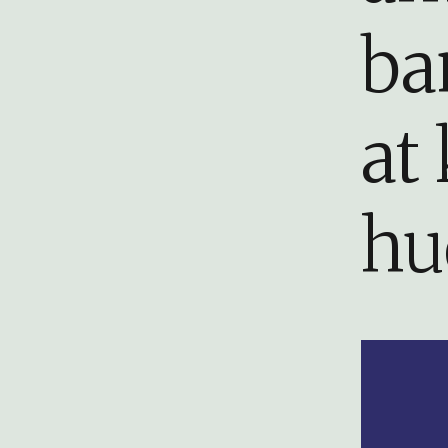
ba
at
hu