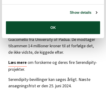
Dette års fire – og første – modtagere af
Show details
Serendipity-bevillinger er Vasileios Bekiaris fra
Danmarks Tekniske Universitet (DTU), Beate
Lichtenberger fra Medical University of Vienna,
OK
Søren Degn fra Aarhus Universitet og Marta
Giacomello fra University of Padua. De modtager
tilsammen 14 millioner kroner til at forfølge det,
de ikke vidste, de kiggede efter.
Læs mere
om forskerne og deres fire Serendipity-
projekter.
Serendipity-bevillinger kan søges årligt. Næste
ansøgningsfrist er den 25. juni 2024.