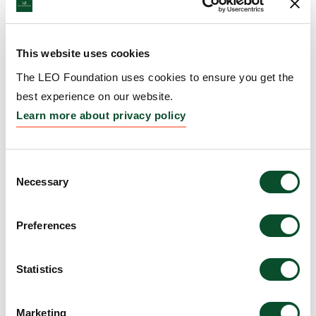
ARTIKEL
kurere hudsygdomme
25 mar 2024
This website uses cookies
The LEO Foundation uses cookies to ensure you get the
LEO Fondet skærper fokus på
LÆS
best experience on our website.
huden med nye ambitioner og
ARTIKEL
Learn more about privacy policy
uddeler jubilæumspris
25 mar 2024
Consent
LEO Fondet styrker forskeres
Necessary
Selection
LÆS
mulighed for samarbejde og
ARTIKEL
vidensdeling
Preferences
27 feb 2024
Statistics
14 hudforskningsprojekter
LÆS
runder bevillingsåret 2023 af
ARTIKEL
Marketing