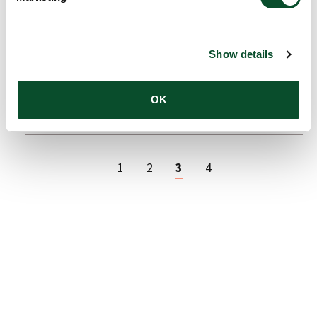
26 jan 2024
Show details
Tre projekter gøder fremtidens
LÆS
forskertalenter
ARTIKEL
OK
12 jan 2024
1
2
3
4