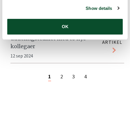
afgørende for forskningen”
ARTIKEL
Show details
02 okt 2024
OK
LEO Fondet styrker
LÆS
uddelingsteamet med to nye
ARTIKEL
kollegaer
12 sep 2024
1
2
3
4