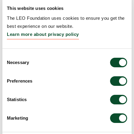
Fire visionære forskere modtager
LÆS
This website uses cookies
LEO Fondets Dr Abildgaard
ARTIKEL
Fellowships
The LEO Foundation uses cookies to ensure you get the
best experience on our website.
04 nov 2024
Learn more about privacy policy
Fem tidligere bevillingsmodtagere
LÆS
skal udforske uventede opdagelser
ARTIKEL
Consent
Necessary
Selection
10 okt 2024
Preferences
Super-krop! skal formidle viden
LÆS
til børn og unge
ARTIKEL
Statistics
07 okt 2024
Marketing
”Den internationale udveksling er
LÆS